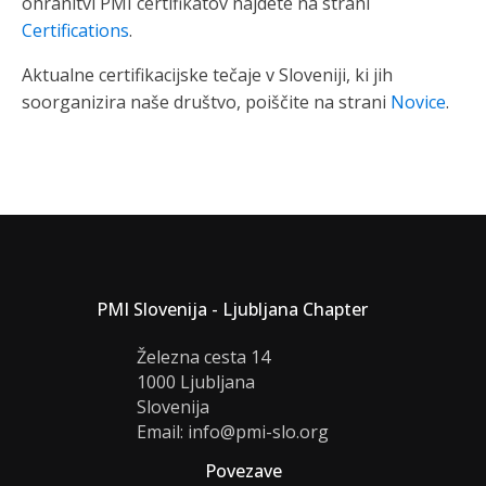
ohranitvi PMI certifikatov najdete na strani
Certifications
.
Aktualne certifikacijske tečaje v Sloveniji, ki jih
soorganizira naše društvo, poiščite na strani
Novice
.
PMI Slovenija - Ljubljana Chapter
Železna cesta 14
1000 Ljubljana
Slovenija
Email: info@pmi-slo.org
Povezave