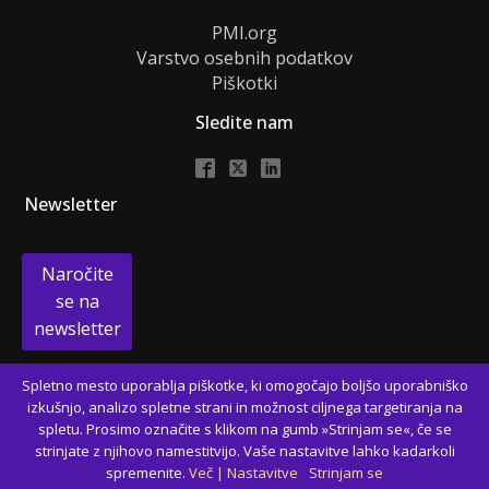
PMI.org
Varstvo osebnih podatkov
Piškotki
Sledite nam
Newsletter
Naročite
se na
newsletter
Spletno mesto uporablja piškotke, ki omogočajo boljšo uporabniško
izkušnjo, analizo spletne strani in možnost ciljnega targetiranja na
© pmi-slo.org, Vse pravice pridržane.
spletu. Prosimo označite s klikom na gumb »Strinjam se«, če se
strinjate z njihovo namestitvijo. Vaše nastavitve lahko kadarkoli
spremenite.
Več
|
Nastavitve
Strinjam se